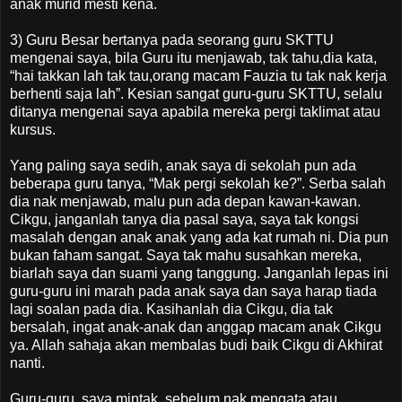
anak murid mesti kena.
3) Guru Besar bertanya pada seorang guru SKTTU
mengenai saya, bila Guru itu menjawab, tak tahu,dia kata,
“hai takkan lah tak tau,orang macam Fauzia tu tak nak kerja
berhenti saja lah”. Kesian sangat guru-guru SKTTU, selalu
ditanya mengenai saya apabila mereka pergi taklimat atau
kursus.
Yang paling saya sedih, anak saya di sekolah pun ada
beberapa guru tanya, “Mak pergi sekolah ke?”. Serba salah
dia nak menjawab, malu pun ada depan kawan-kawan.
Cikgu, janganlah tanya dia pasal saya, saya tak kongsi
masalah dengan anak anak yang ada kat rumah ni. Dia pun
bukan faham sangat. Saya tak mahu susahkan mereka,
biarlah saya dan suami yang tanggung. Janganlah lepas ini
guru-guru ini marah pada anak saya dan saya harap tiada
lagi soalan pada dia. Kasihanlah dia Cikgu, dia tak
bersalah, ingat anak-anak dan anggap macam anak Cikgu
ya. Allah sahaja akan membalas budi baik Cikgu di Akhirat
nanti.
Guru-guru, saya mintak, sebelum nak mengata atau