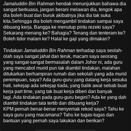
Jamaluddin Bin Rahman
hendak menunjukkan bahawa dia
sangat berkuasa, jangan berani melawan dia, tengok apa
dia boleh buat dan buruk akibatnya jika dia tak suka
kita.Sehingga dia boleh mengambil tindakan sampai saya
dibuang kerja. Bangga ke menutup pintu rezeki saya?
Sekarang menang ke? Bahagia? Tenang dan tenteram ke?
Boleh tidor malam ke? Halal ke gaji yang dimakan?
Tindakan
Jamaluddin Bin Rahman
terhadap saya seolah-
olah saya sangat jahat dan teruk, macam saya seorang
yang sangat-sangat bermasalah dalam Johor ni, ada guru
yang mencabol murid pun tak diambil tindakan, malahan
ditukarkan berhampiran rumah dan sekolah yang ada murid
perempuan, saya? Ada guru-guru yang datang kerja sesuka
hati, sekejap ada sekejap tiada, yang balik awal sebab buat
kerja part time, yang tak buat kerja diberi dan banyak
lagi..Ada tindakan pada guru-guru begini? Ada ke yang dah
diambil tindakan tata tertib dan dibuang kerja?
KPM pernah benar-benar menyemak rekod saya? Tahu ke
saya guru yang macamana? Tahu ke tugas-tugas dan
bantuan yang pernah saya lakukan dan berikan?