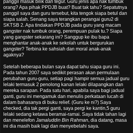
panggil masuk bilik dan tegur. Guru jenis apa nak tumbuk
orang? Apa pihak PPDJB buat? Buat tak tahu? Sepatutnya
panggil saya dan guru tersebut, kita tengok siapa betul dan
siapa salah. Senang saya terangkan perangai guru2 di
SKTSB 2. Apa tindakan PPDJB pada guru yang macam
gangster nak tumbuk orang, perempuan pulak tu.? Siapa
yang gangster sekarang ini? Sanggup ke ibu bapa
menghantar anak-anak ke sekolah untuk bergurukan
gangster? Terbina ke sahsiah dan moral anak-anak
agaknya?
Setelah beberapa bulan saya dapat tahu siapa guru ini.
Pada tahun 2007 saya sedikit perasan akan permulaan
perubahan guru-guru, setiap pagi hampir semua jadual guru
lelaki termasuk 2 penolong kanan lelaki dilapangkan dan
mereka sarapan. Pada satu hari, apabila saya bagi jadual
ganti, guru ini mengamuk dan menulis perkataan lucah di
dalam bahasanya di buku relief. (Guru ke ni?) Saya
checked, dia tak pergi ganti, saya pergi ke kantin,5 guru
lelaki sedang ketawa beramai-ramai. Saya tidak tahan lagi
dan menelefon
Jamaluddin Bin Rahman
, dia datang, masa
ini dia masih baik lagi dan menyebelahi saya.