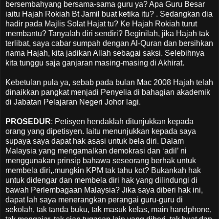
bersembahyang bersama-sama guru ya? Apa Guru Besar
iaitu Hajah Rokiah Bt Jamil buat ketika itu? . Sedangkan dia
hadir pada Majlis Solat Hajat tu? Ke Hajah Rokiah turut
membantu? Tanyalah diri sendiri? Beginilah, jika Hajah tak
terlibat, saya cabar sumpah dengan Al-Quran dan bersihkan
nama Hajah, kita jadikan Allah sebagai saksi. Selebihnya
kita tunggu saja ganjaran masing-masing di Akhirat.
Kebetulan pula ya, sebab pada bulan Mac 2008 Hajah telah
dinaikkan pangkat menjadi Penyelia di bahagian akademik
di Jabatan Pelajaran Negeri Johor lagi.
PROSEDUR
: Petisyen hendaklah ditunjukkan kepada
orang yang dipetisyen. Iaitu menunjukkan kepada saya
supaya saya dapat hak asasi untuk bela diri. Dalam
Malaysia yang mengamalkan demokrasi dan ‘adil’ ni
menggunakan prinsip bahawa seseorang berhak untuk
membela diri,.mungkin KPM tak tahu kot? Bukankah hak
untuk didengar dan membela diri hak yang dilindungi di
bawah Perlembagaan Malaysia? Jika saya diberi hak ini,
dapat lah saya menerangkan perangai guru-guru di
sekolah, tak tanda buku, tak masuk kelas, main handphone,