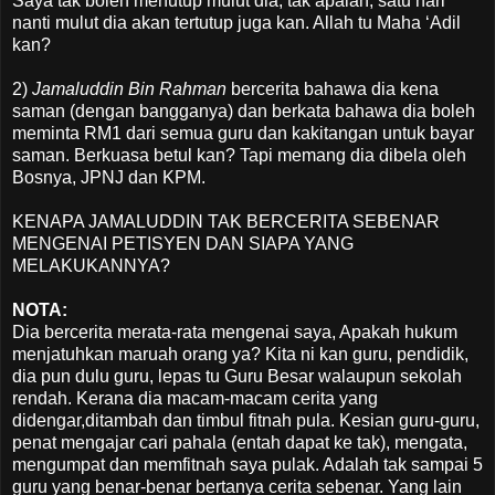
Saya tak boleh menutup mulut dia, tak apalah, satu hari
nanti mulut dia akan tertutup juga kan. Allah tu Maha ‘Adil
kan?
2)
Jamaluddin Bin Rahman
bercerita bahawa dia kena
saman (dengan bangganya) dan berkata bahawa dia boleh
meminta RM1 dari semua guru dan kakitangan untuk bayar
saman. Berkuasa betul kan? Tapi memang dia dibela oleh
Bosnya, JPNJ dan KPM.
KENAPA JAMALUDDIN TAK BERCERITA SEBENAR
MENGENAI PETISYEN DAN SIAPA YANG
MELAKUKANNYA?
NOTA:
Dia bercerita merata-rata mengenai saya, Apakah hukum
menjatuhkan maruah orang ya? Kita ni kan guru, pendidik,
dia pun dulu guru, lepas tu Guru Besar walaupun sekolah
rendah. Kerana dia macam-macam cerita yang
didengar,ditambah dan timbul fitnah pula. Kesian guru-guru,
penat mengajar cari pahala (entah dapat ke tak), mengata,
mengumpat dan memfitnah saya pulak. Adalah tak sampai 5
guru yang benar-benar bertanya cerita sebenar. Yang lain