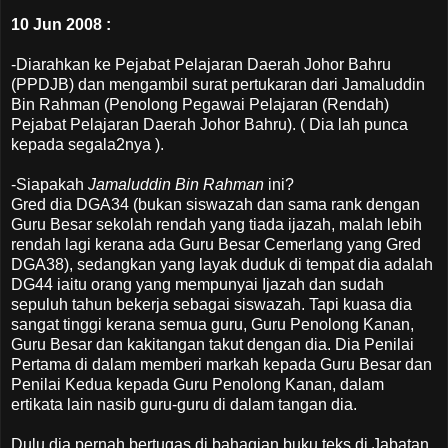
10 Jun 2008 :
-Diarahkan ke Pejabat Pelajaran Daerah Johor Bahru
(PPDJB) dan mengambil surat pertukaran dari Jamaluddin
Bin Rahman (Penolong Pegawai Pelajaran (Rendah)
Pejabat Pelajaran Daerah Johor Bahru). ( Dia lah punca
kepada segala2nya ).
-Siapakah
Jamaluddin Bin Rahman
ini?
Gred dia DGA34 (bukan siswazah dan sama rank dengan
Guru Besar sekolah rendah yang tiada ijazah, malah lebih
rendah lagi kerana ada Guru Besar Cemerlang yang Gred
DGA38), sedangkan yang layak duduk di tempat dia adalah
DG44 iaitu orang yang mempunyai Ijazah dan sudah
sepuluh tahun bekerja sebagai siswazah. Tapi kuasa dia
sangat tinggi kerana semua guru, Guru Penolong Kanan,
Guru Besar dan kakitangan takut dengan dia. Dia Penilai
Pertama di dalam memberi markah kepada Guru Besar dan
Penilai Kedua kepada Guru Penolong Kanan, dalam
ertikata lain nasib guru-guru di dalam tangan dia.
Dulu dia pernah bertugas di bahagian buku teks di Jabatan