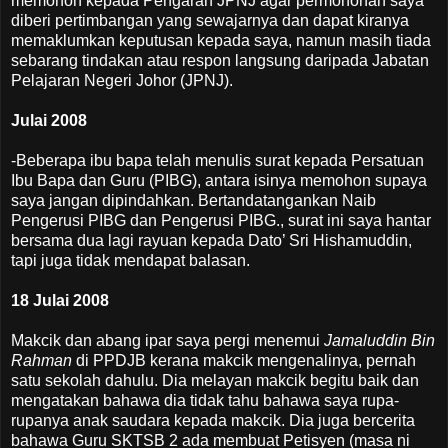
memohon kepada Pengarah JPNJ agar permohonan saya
diberi pertimbangan yang sewajarnya dan dapat kiranya
memaklumkan keputusan kepada saya, namun masih tiada
sebarang tindakan atau respon langsung daripada Jabatan
Pelajaran Negeri Johor (JPNJ).
Julai 2008
-Beberapa ibu bapa telah menulis surat kepada Persatuan
Ibu Bapa dan Guru (PIBG), antara isinya memohon supaya
saya jangan dipindahkan. Bertandatangankan Naib
Pengerusi PIBG dan Pengerusi PIBG., surat ini saya hantar
bersama dua lagi rayuan kepada Dato’ Sri Hishamuddin,
tapi juga tidak mendapat balasan.
18 Julai 2008
Makcik dan abang ipar saya pergi menemui
Jamaluddin Bin
Rahman
di PPDJB kerana makcik mengenalinya, pernah
satu sekolah dahulu. Dia melayan makcik begitu baik dan
mengatakan bahawa dia tidak tahu bahawa saya rupa-
rupanya anak saudara kepada makcik. Dia juga bercerita
bahawa Guru SKTSB 2 ada membuat Petisyen (masa ni