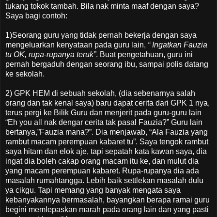
tukang tokok tambah. Bila nak minta maaf dengan saya?
Saya bagi contoh:
1)Seorang guru yang tidak pernah bekerja dengan saya
mengeluarkan kenyataan pada guru lain,
“ Ingatkan Fauzia
tu OK, rupa-rupanya teruk”
. Buat pengetahuan, guru ini
pernah bergaduh dengan seorang ibu, sampai polis datang
ke sekolah.
2) GPK HEM di sebuah sekolah, (dia sebenarnya salah
orang dan tak kenal saya) baru dapat cerita dari GPK 1 nya,
terus pergi ke Bilik Guru dan menjerit pada guru-guru lain
“Eh you all nak dengar cerita tak pasal Fauzia?” Guru lain
bertanya,”Fauzia mana?”. Dia menjawab, “Ala Fauzia yang
rambut macam perempuan kabaret tu”. Saya tengok rambut
saya hitam dan elok aje, tapi sepatah kata kawan saya, dia
ingat dia boleh cakap orang macam itu ke, dan mulut dia
yang macam perempuan kabaret. Rupa-rupanya dia ada
masalah rumahtangga. Lebih baik settlekan masalah dulu
ya cikgu. Tapi memang yang banyak mengata saya
kebanyakannya bermasalah, bayangkan berapa ramai guru
begini memlepaskan marah pada orang lain dan yang pasti