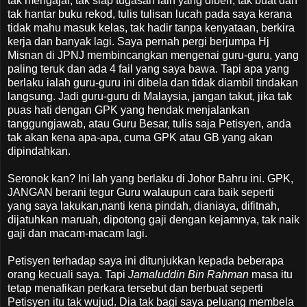
tak mengajar, tak siap tugasan lain yang diberi, tak buat dan
tak hantar buku rekod, tulis tulisan lucah pada saya kerana
tidak mahu masuk kelas, tak hadir tanpa kenyataan, berkira
kerja dan banyak lagi. Saya pernah pergi berjumpa Hj
Misnan di JPNJ membincangkan mengenai guru-guru, yang
paling teruk dan ada 4 fail yang saya bawa. Tapi apa yang
berlaku ialah guru-guru ini dibela dan tidak diambil tindakan
langsung. Jadi guru-guru di Malaysia, jangan takut, jika tak
puas hati dengan GPK yang hendak menjalankan
tanggungjawab, atau Guru Besar, tulis saja Petisyen, anda
tak akan kena apa-apa, cuma GPK atau GB yang akan
dipindahkan.
Seronok kan? Ini lah yang berlaku di Johor Bahru ini. GPK,
JANGAN berani tegur Guru walaupun cara baik seperti
yang saya lakukan,nanti kena pindah, dianiaya, difitnah,
dijatuhkan maruah, dipotong gaji dengan kejamnya, tak naik
gaji dan macam-macam lagi.
Petisyen terhadap saya ini ditunjukkan kepada beberapa
orang kecuali saya. Tapi
Jamaluddin Bin Rahman
masa itu
tetap menafikan perkara tersebut dan berbuat seperti
Petisyen itu tak wujud. Dia tak bagi saya peluang membela