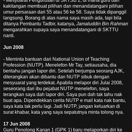
- Mesyuarat Pengurusan di SKTSB 2, di mana guru dan
kakitangan membuat pilihan dan menandatangani pilihan
umur persaraan dari 55 atau 56 ke 58. Saya tidak dipanggil
langsung. Borang di atas nama saya masih ada, tapi bila
ditanya Pembantu Tadbir, katanya,
Jamaluddin Bin Rahman
mengarahkan supaya saya menandatangani di SKTTU
nanti.
Jun 2008
- Meminta bantuan dari National Union of Teaching
Profession (NUTP). Menelefon Mr Tay, setiausaha, dia
beritahu jangan lapor diri. Setelah berjumpa seorang AJK,
diterangkan akan dibantu dan NUTP sibuk dengan
mesyuarat yang terdekat. Apabila melapor diri Julai 2008,
seseorang dari ibu pejabat NUTP menelefon, saya
terangkan saya dah lapor diri. Saya pun dah tak tahu nak
buat apa. Dipendekkan cerita NUTP e mail kata nak bantu,
saya kata tak perlu lagi. Jadi NUTP, jangan keluarkan di
surat khabar, kata yang saya sepatutnya minta tolong nya.
17 Jun 2008
Guru Penolong Kanan 1 (GPK 1) baru melaporkan diri ke